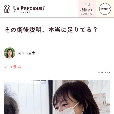
MENU
相談窓口
CONTACT
その術後説明、本当に足りてる？
岡村乃里恵
# コラム
2026.5.28