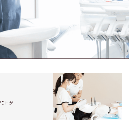
DHが
る