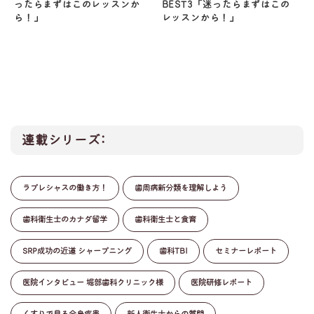
ったらまずはこのレッスンか
BEST3「迷ったらまずはこの
ら！」
レッスンから！」
連載シリーズ:
ラプレシャスの働き方！
歯周病新分類を理解しよう
歯科衛生士のカナダ留学
歯科衛生士と食育
SRP成功の近道 シャープニング
歯科TBI
セミナーレポート
医院インタビュー 堀部歯科クリニック様
医院研修レポート