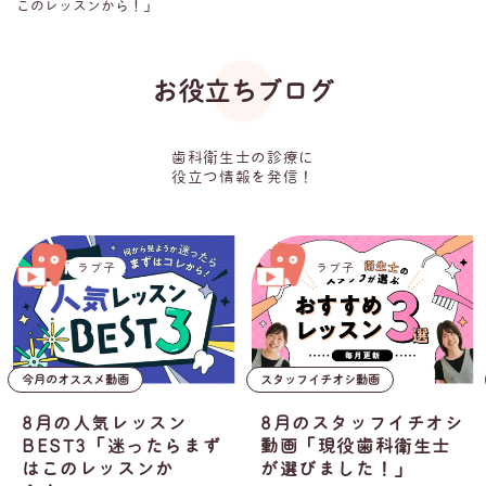
このレッスンから！」
お役立ちブログ
歯科衛生士の診療に
役立つ情報を発信！
ラプ子
山下奈々美
スタッフイチオシ動画
コラム
8月のスタッフイチオシ
ブラケット矯正中の患
動画「現役歯科衛生士
者さんのケア、どうし
が選びました！」
ていますか？