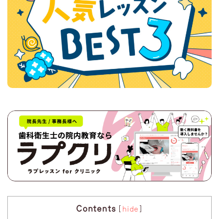
Contents
[
hide
]