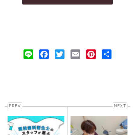
Line
Facebook
Twitter
Email
Pinteres
共
有
PREV
NEXT