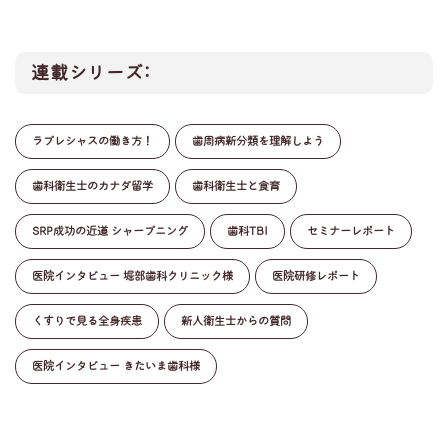
連載シリーズ:
ラプレシャスの働き方！
歯周病新分類を理解しよう
歯科衛生士のカナダ留学
歯科衛生士と食育
SRP成功の近道 シャープニング
歯科TBI
セミナーレポート
医院インタビュー 堀部歯科クリニック様
医院研修レポート
くすりで見る全身疾患
新人衛生士からの質問
医院インタビュー きたいま歯科様