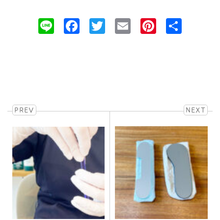
Line
Facebook
Twitter
Email
Pinteres
共
有
PREV
NEXT