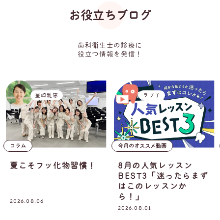
お役立ちブログ
歯科衛生士の診療に
役立つ情報を発信！
星崎雅恵
ラプ子
コラム
今月のオススメ動画
夏こそフッ化物習慣！
8月の人気レッスン
BEST3「迷ったらまず
はこのレッスンか
ら！」
2026.08.06
2026.08.01