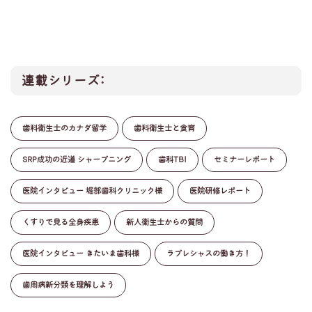
連載シリーズ:
歯科衛生士のカナダ留学
歯科衛生士と食育
SRP成功の近道 シャープニング
歯科TBI
セミナーレポート
医院インタビュー 堀部歯科クリニック様
医院研修レポート
くすりで見る全身疾患
新人衛生士からの質問
医院インタビュー きたいま歯科様
ラプレシャスの働き方！
歯周病新分類を理解しよう