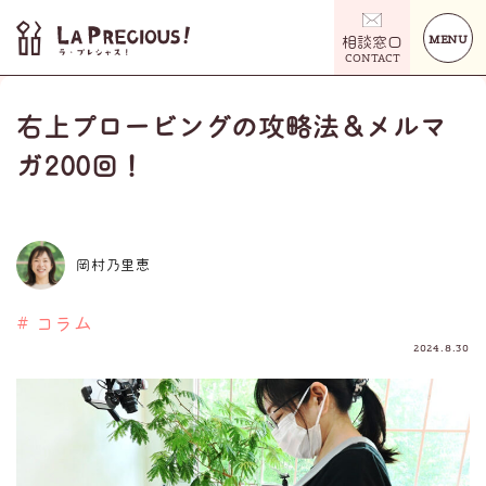
MENU
相談窓口
CONTACT
右上プロービングの攻略法＆メルマ
ガ200回！
岡村乃里恵
# コラム
2024.8.30