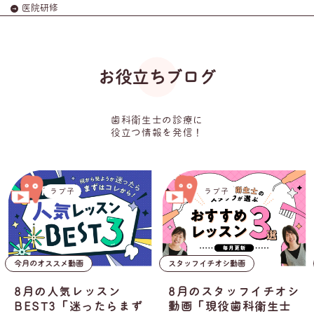
医院研修
お役立ちブログ
歯科衛生士の診療に
役立つ情報を発信！
ラプ子
山下奈々美
スタッフイチオシ動画
コラム
8月のスタッフイチオシ
ブラケット矯正中の患
ず
動画「現役歯科衛生士
者さんのケア、どうし