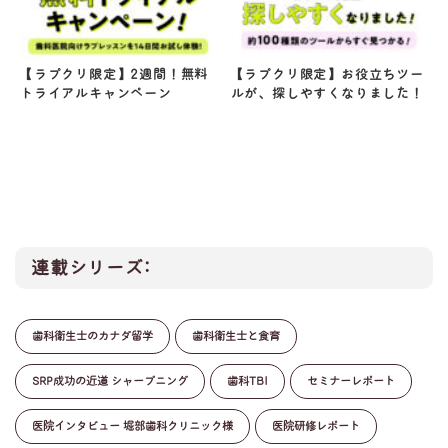
【ラプクリ限定】2週間！無料
【ラプクリ限定】お役立ちツー
トライアルキャンペーン
ルが、探しやすくなりました！
連載シリーズ:
歯科衛生士のカナダ留学
歯科衛生士と食育
SRP成功の近道 シャープニング
歯科TBI
セミナーレポート
医院インタビュー 堀部歯科クリニック様
医院研修レポート